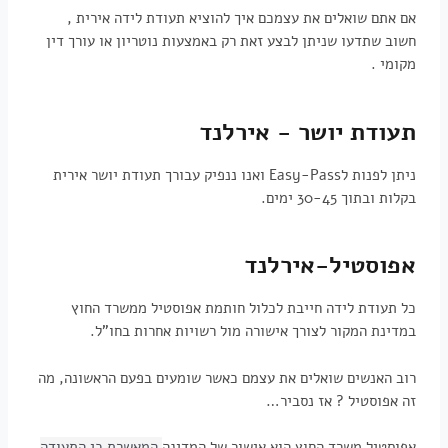
אם אתם שואלים את עצמכם איך להוציא תעודת לידה אירית ,
חשוב שתדעו שניתן לבצע זאת רק באמצעות נוטריון או עורך דין
מקומי .
תעודת יושר - אירלנד
ניתן לפנות לEasy-Pass ואנו ננפיק עבורך תעודת יושר אירית
בקלות ובתוך 30-45 ימים.
אפוסטיל-אירלנד
כל תעודת לידה חייבת לכלול חותמת אפוסטיל ממשרד החוץ
במדינת המקור לצורך אישורה מול רשויות אחרות בחו"ל.
רוב האנשים שואלים את עצמם כאשר שומעים בפעם הראשונה, מה
זה אפוסטיל ? אז נסביר…
אפוסטיל משרד החוץ הוא אישור של המדינה
המאשרת כי התעודה