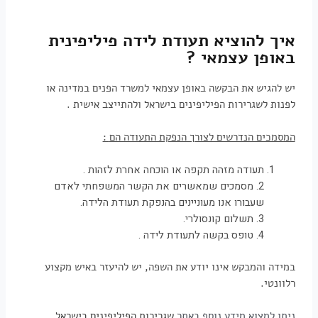
איך להוציא תעודת לידה פיליפינית
באופן עצמאי ?
יש להגיש את הבקשה באופן עצמאי למשרד הפנים במדינה או
לפנות לשגרירות הפיליפינים בישראל ולהתייצב אישית .
המסמכים הנדרשים לצורך הנפקת התעודה הם
:
תעודה מזהה תקפה או הוכחה אחרת לזהות .
2. מסמכים שמאשרים את הקשר המשפחתי לאדם
שעבורו אנו מעוניינים בהנפקת תעודת הלידה.
3. תשלום קונסולרי.
4. טופס בקשה לתעודת לידה .
במידה והמבקש אינו יודע את השפה, יש להיעזר באיש מקצוע
רלוונטי.
ניתן למצוא מידע נוסף באתר
שגרירות הפיליפינים בישראל.