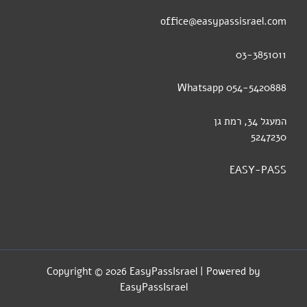
office@easypassisrael.com
03-3851011
054-5420888 Whatsapp
המעגל 34, רמת גן
5247230
EASY-PASS
Copyright © 2026 EasyPassIsrael | Powered by
EasyPassIsrael